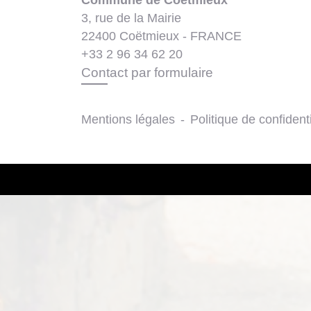
Commune de Coëtmieux
3, rue de la Mairie
22400 Coëtmieux - FRANCE
+33 2 96 34 62 20
Contact par formulaire
Mentions légales
-
Politique de confidenti