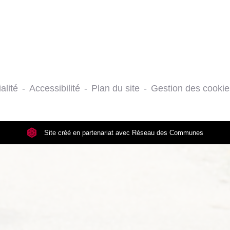
alité
-
Accessibilité
-
Plan du site
-
Gestion des cookie
Site créé en partenariat avec Réseau des Communes