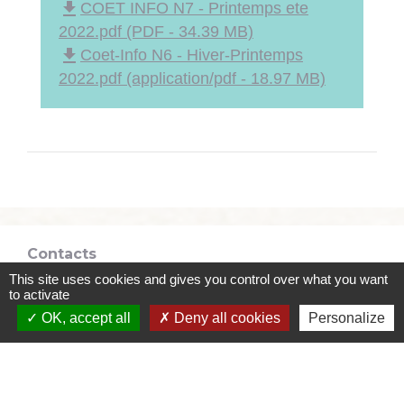
file_download
COET INFO N7 - Printemps ete
2022.pdf (PDF - 34.39 MB)
file_download
Coet-Info N6 - Hiver-Printemps
2022.pdf (application/pdf - 18.97 MB)
Contacts
This site uses cookies and gives you control over what you want
Commune de Coëtmieux
to activate
3, rue de la Mairie
OK, accept all
Deny all cookies
Personalize
22400 Coëtmieux - FRANCE
+33 2 96 34 62 20
Contact par formulaire