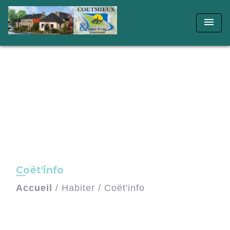
menu
Coët'info
Accueil
/
Habiter
/
Coët'info