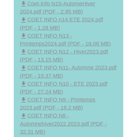
file_download
Coet-Info N15-AutomeHiver
2024.pdf (PDF - 2.95 MB)
file_download
COET INFO n14 ETE 2024.pdf
(PDF - 1.28 MB)
file_download
COET INFO N13 -
Printemps2024.pdf (PDF - 18.08 MB)
file_download
COET INFO N12 - Hiver2023.pdf
(PDF - 13.15 MB)
file_download
COET INFO N11- Automne 2023.pdf
(PDF - 19.37 MB)
file_download
COET INFO N10 - ETE 2023.pdf
(PDF - 27.24 MB)
file_download
COET INFO N9 - Printemps
2023.pdf (PDF - 19.2 MB)
file_download
COET INFO N8 -
Automnehiver2022.2023.pdf (PDF -
32.31 MB)