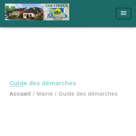
menu
Guide des démarches
Accueil
/
Mairie
/
Guide des démarches