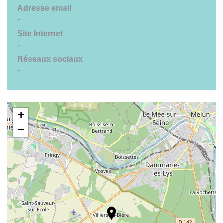
Adresse email
-
Site Internet
-
Réseaux sociaux
-
+
−
location_on