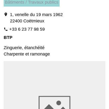
Bâtiments / Travaux publics
location_on
1, venelle du 19 mars 1962
22400 Coëtmieux
+33 6 23 77 98 59
phone
BTP
Zinguerie, étanchéité
Charpente et ramonage