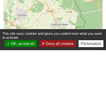
This site uses cookies and gives you control over what you want
to activate
OK, accept all
Deny all cookies
Personalize
© OpenStreetMap
Leaflet
Contacts
Commune de Coëtmieux
3, rue de la Mairie
22400 Coëtmieux - FRANCE
+33 2 96 34 62 20