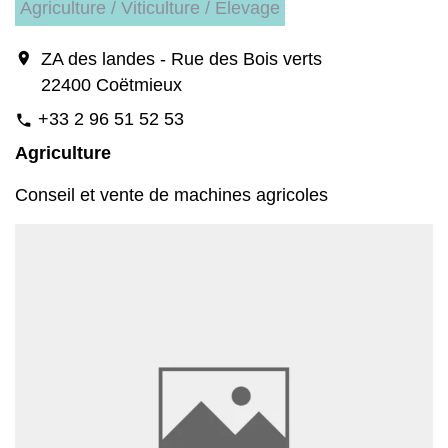
Agriculture / Viticulture / Elevage
location_on
ZA des landes - Rue des Bois verts
22400 Coëtmieux
+33 2 96 51 52 53
phone
Agriculture
Conseil et vente de machines agricoles