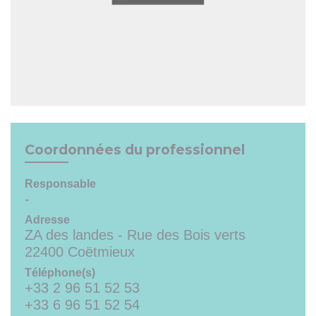
Coordonnées du professionnel
Responsable
-
Adresse
ZA des landes - Rue des Bois verts
22400 Coëtmieux
Téléphone(s)
+33 2 96 51 52 53
+33 6 96 51 52 54