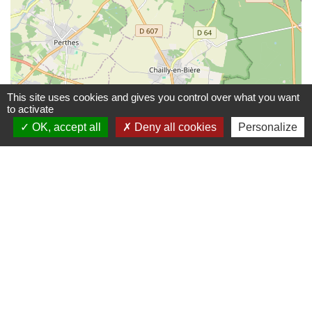
This site uses cookies and gives you control over what you want
to activate
OK, accept all
Deny all cookies
Personalize
© OpenStreetMap
Leaflet
Contacts
Commune de Coëtmieux
3, rue de la Mairie
22400 Coëtmieux - FRANCE
+33 2 96 34 62 20