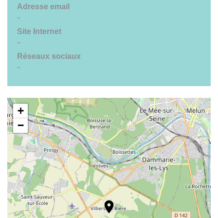
Adresse email
-
Site Internet
-
Réseaux sociaux
-
+
−
location_on