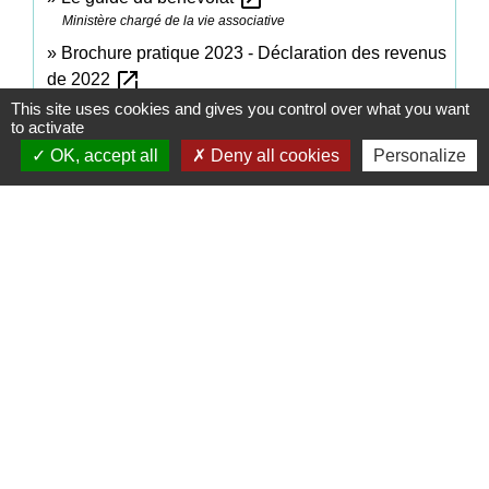
Ministère chargé de la vie associative
Brochure pratique 2023 - Déclaration des revenus
open_in_new
de 2022
Ministère chargé des finances
This site uses cookies and gives you control over what you want
to activate
OK, accept all
Deny all cookies
Personalize
Signaler une erreur sur cette page
Contacts
Commune de Coëtmieux
3, rue de la Mairie
22400 Coëtmieux - FRANCE
+33 2 96 34 62 20
Contact par formulaire