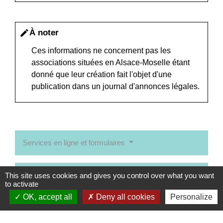
À noter
edit
Ces informations ne concernent pas les
associations situées en Alsace-Moselle étant
donné que leur création fait l'objet d'une
publication dans un journal d'annonces légales.
Services en ligne et formulaires
Et aussi
This site uses cookies and gives you control over what you want
to activate
OK, accept all
Deny all cookies
Personalize
Création d'une association
Formalités administratives d'une association