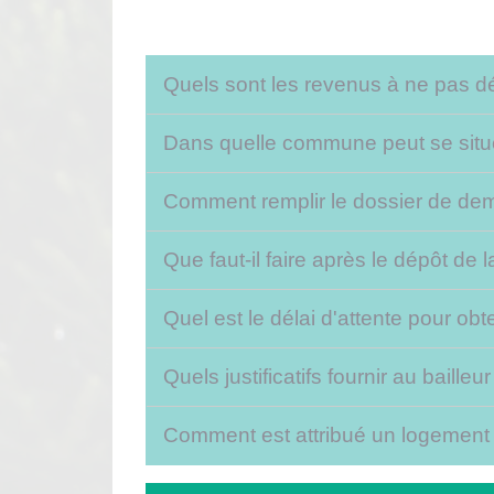
Quels sont les revenus à ne pas d
Dans quelle commune peut se situe
Comment remplir le dossier de de
Que faut-il faire après le dépôt d
Quel est le délai d'attente pour ob
Quels justificatifs fournir au baill
Comment est attribué un logement 