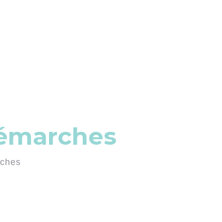
démarches
rches