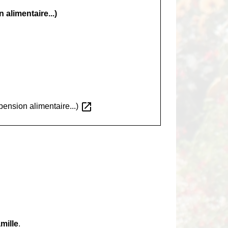
 alimentaire...)
open_in_new
 pension alimentaire...)
mille
.