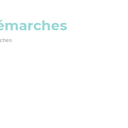
démarches
rches