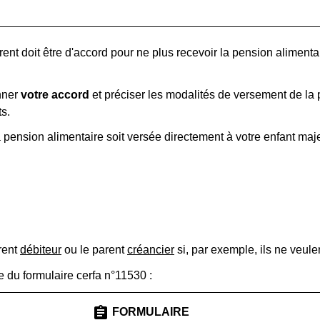
parent doit être d'accord pour ne plus recevoir la pension alimenta
nner
votre accord
et préciser les modalités de versement de la 
s.
a pension alimentaire soit versée directement à votre enfant maj
rent
débiteur
ou le parent
créancier
si, par exemple, ils ne veulen
 du formulaire cerfa n°11530 :
assignment
FORMULAIRE