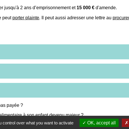
ler jusqu'à 2 ans d’emprisonnement et
15 000 €
d'amende.
re peut
porter plainte
. Il peut aussi adresser une lettre au
procure
 pas payée ?
alimentaire à son enfant devenu majeur ?
 control over what you want to activate
OK, accept all
i le salaire de l'autre parent augmente ?