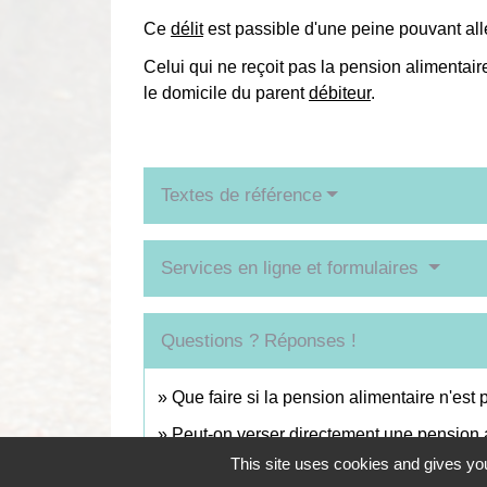
Ce
délit
est passible d'une peine pouvant al
Celui qui ne reçoit pas la pension alimentai
le domicile du parent
débiteur
.
Textes de référence
Services en ligne et formulaires
Questions ? Réponses !
Que faire si la pension alimentaire n'est
Peut-on verser directement une pension 
This site uses cookies and gives you
Peut-on modifier la pension alimentaire s