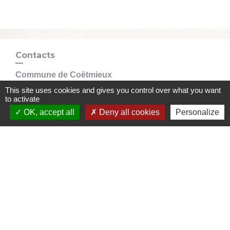
Contacts
Commune de Coëtmieux
3, rue de la Mairie
This site uses cookies and gives you control over what you want
to activate
22400 Coëtmieux - FRANCE
+33 2 96 34 62 20
OK, accept all
Deny all cookies
Personalize
Contact par formulaire
Mentions légales
-
Politique de confidentialité
-
Accessibilité
-
Plan du site
-
Gestion des cookies
Site créé en partenariat avec Réseau des Communes