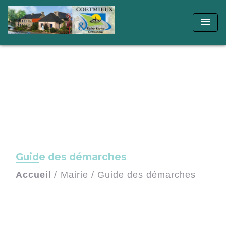
menu
Guide des démarches
Accueil
/
Mairie
/
Guide des démarches