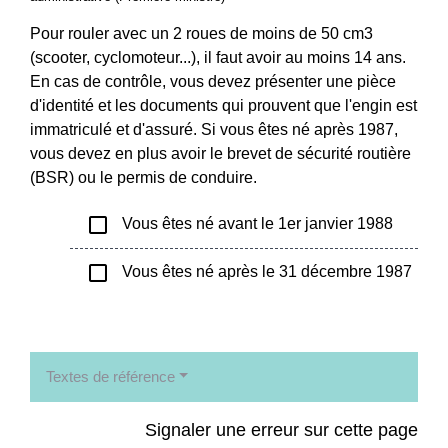
Pour rouler avec un 2 roues de moins de 50 cm3
(scooter, cyclomoteur...), il faut avoir au moins 14 ans.
En cas de contrôle, vous devez présenter une pièce
d'identité et les documents qui prouvent que l'engin est
immatriculé et d'assuré. Si vous êtes né après 1987,
vous devez en plus avoir le brevet de sécurité routière
(BSR) ou le permis de conduire.
check_box_outline_blank
Vous êtes né avant le 1er janvier 1988
check_box_outline_blank
Vous êtes né après le 31 décembre 1987
Textes de référence
Signaler une erreur sur cette page