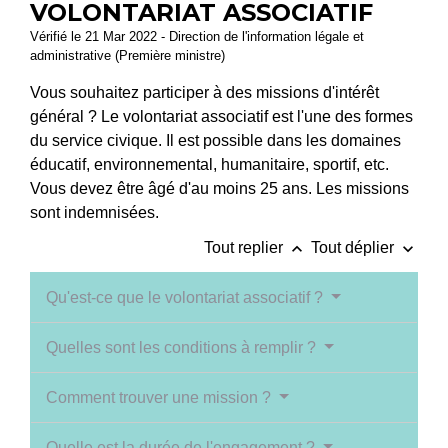
VOLONTARIAT ASSOCIATIF
Vérifié le 21 Mar 2022 - Direction de l'information légale et
administrative (Première ministre)
Vous souhaitez participer à des missions d'intérêt
général ? Le volontariat associatif est l'une des formes
du service civique. Il est possible dans les domaines
éducatif, environnemental, humanitaire, sportif, etc.
Vous devez être âgé d'au moins 25 ans. Les missions
sont indemnisées.
keyboard_arrow_up
keyboard_arrow_down
Tout replier
Tout déplier
Qu'est-ce que le volontariat associatif ?
Quelles sont les conditions à remplir ?
Comment trouver une mission ?
Quelle est la durée de l'engagement ?