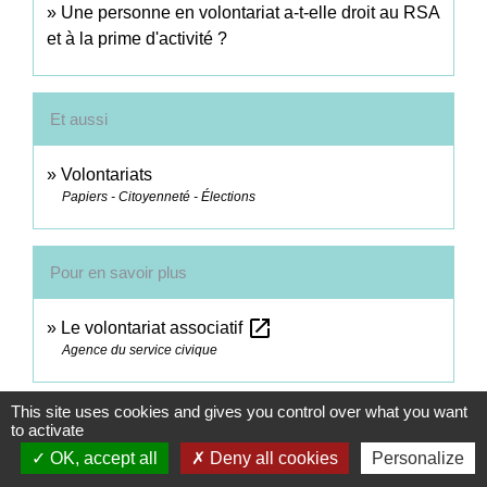
Une personne en volontariat a-t-elle droit au RSA
et à la prime d'activité ?
Et aussi
Volontariats
Papiers - Citoyenneté - Élections
Pour en savoir plus
open_in_new
Le volontariat associatif
Agence du service civique
This site uses cookies and gives you control over what you want
Signaler une erreur sur cette page
to activate
OK, accept all
Deny all cookies
Personalize