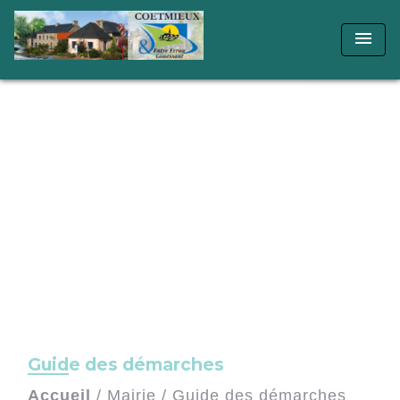
menu
Guide des démarches
Accueil
/
Mairie
/
Guide des démarches