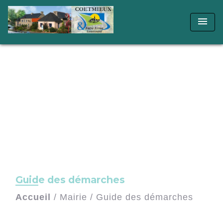
menu
Guide des démarches
Accueil
/
Mairie
/
Guide des démarches