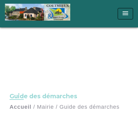
menu
Guide des démarches
Accueil
/
Mairie
/
Guide des démarches