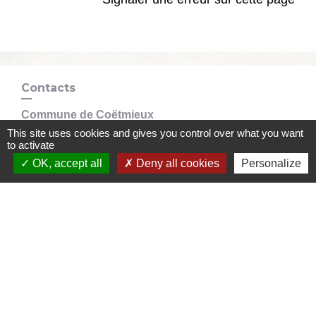
Contacts
Commune de Coëtmieux
3, rue de la Mairie
This site uses cookies and gives you control over what you want
to activate
22400 Coëtmieux - FRANCE
OK, accept all
Deny all cookies
Personalize
+33 2 96 34 62 20
Contact par formulaire
Mentions légales
-
Politique de confidentialité
-
Accessibilité
-
Plan du site
-
Gestion des cookies