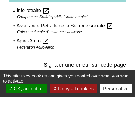
open_in_new
Info-retraite
Groupement d'intérêt public "Union retraite"
open_in_new
Assurance Retraite de la Sécurité sociale
Caisse nationale d'assurance vieillesse
open_in_new
Agirc-Arrco
Fédération Agirc-Arrco
Signaler une erreur sur cette page
This site uses cookies and gives you control over what you want
to activate
OK, accept all
Deny all cookies
Personalize
Contacts
Commune de Coëtmieux
3, rue de la Mairie
22400 Coëtmieux - FRANCE