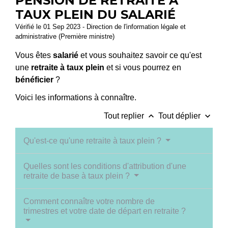
PENSION DE RETRAITE À
TAUX PLEIN DU SALARIÉ
Vérifié le 01 Sep 2023 - Direction de l'information légale et
administrative (Première ministre)
Vous êtes
salarié
et vous souhaitez savoir ce qu'est
une
retraite à taux plein
et si vous pourrez en
bénéficier
?
Voici les informations à connaître.
keyboard_arrow_up
keyboard_arrow_down
Tout replier
Tout déplier
Qu'est-ce qu'une retraite à taux plein ?
Quelles sont les conditions d'attribution d'une
retraite de base à taux plein ?
Comment connaître votre nombre de
trimestres et votre date de départ en retraite ?