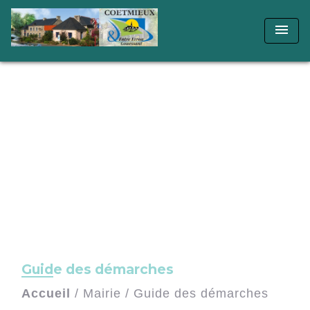
menu
Guide des démarches
Accueil
/
Mairie
/
Guide des démarches