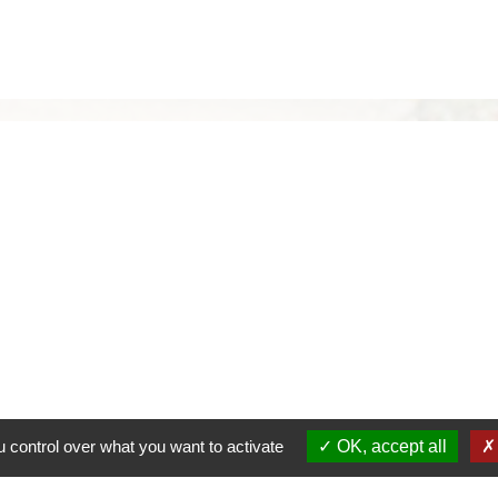
 control over what you want to activate
OK, accept all
alité
-
Accessibilité
-
Plan du site
-
Gestion des cookie