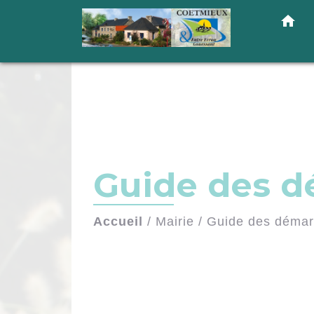
home
Guide des 
Accueil
/
Mairie
/
Guide des déma