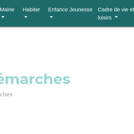
Mairie
Habiter
Enfance Jeunesse
Cadre de vie e
loisirs
démarches
rches