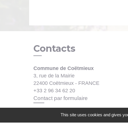
Contacts
Commune de Coëtmieux
3, rue de la Mairie
22400 Coëtmieux - FRANCE
+33 2 96 34 62 20
Contact par formulaire
This site uses cookies and gives you
Mentions légales
-
Politique de confidenti