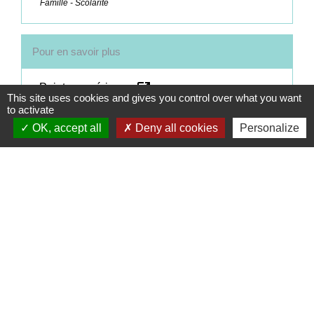
Famille - Scolarité
Pour en savoir plus
open_in_new
Points numériques
This site uses cookies and gives you control over what you want
Ministère chargé de l'intérieur
to activate
OK, accept all
Deny all cookies
Personalize
Signaler une erreur sur cette page
Contacts
Commune de Coëtmieux
3, rue de la Mairie
22400 Coëtmieux - FRANCE
+33 2 96 34 62 20