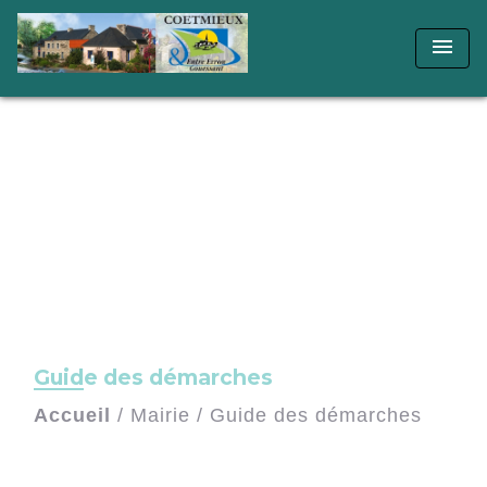
menu
Guide des démarches
Accueil
/
Mairie
/
Guide des démarches