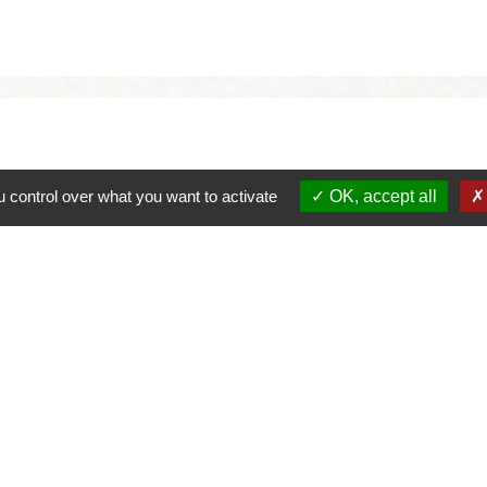
 control over what you want to activate
OK, accept all
alité
-
Accessibilité
-
Plan du site
-
Gestion des cookie