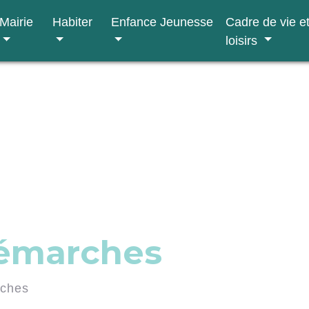
Mairie
Habiter
Enfance Jeunesse
Cadre de vie e
loisirs
démarches
rches