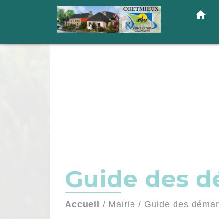
home
Guide des 
Accueil
/
Mairie
/
Guide des déma