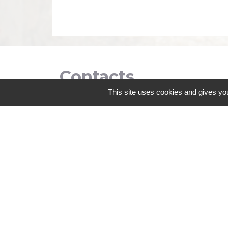
Contacts
This site uses cookies and gives you
Commune de Coëtmieux
3, rue de la Mairie
22400 Coëtmieux - FRANCE
+33 2 96 34 62 20
Contact par formulaire
Mentions légales
-
Politique de confidenti