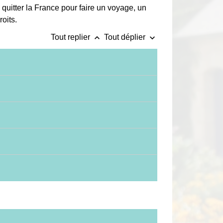
 quitter la France pour faire un voyage, un
oits.
keyboard_arrow_up
keyboard_arrow_down
Tout replier
Tout déplier