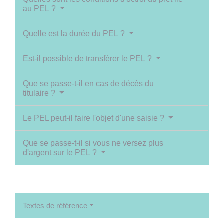
au PEL ?
Quelle est la durée du PEL ?
Est-il possible de transférer le PEL ?
Que se passe-t-il en cas de décès du
titulaire ?
Le PEL peut-il faire l'objet d'une saisie ?
Que se passe-t-il si vous ne versez plus
d'argent sur le PEL ?
Textes de référence