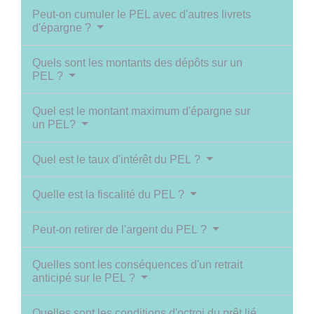
Peut-on cumuler le PEL avec d'autres livrets
d'épargne ?
Quels sont les montants des dépôts sur un
PEL ?
Quel est le montant maximum d'épargne sur
un PEL?
Quel est le taux d'intérêt du PEL ?
Quelle est la fiscalité du PEL ?
Peut-on retirer de l'argent du PEL ?
Quelles sont les conséquences d'un retrait
anticipé sur le PEL ?
Quelles sont les conditions d'octroi du prêt lié