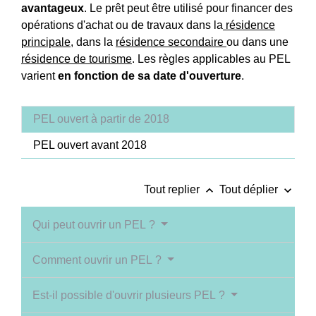
avantageux
. Le prêt peut être utilisé pour financer des
opérations d'achat ou de travaux dans la
résidence
principale
, dans la
résidence secondaire
ou dans une
résidence de tourisme
. Les règles applicables au PEL
varient
en fonction de sa date d'ouverture
.
PEL ouvert à partir de 2018
PEL ouvert avant 2018
keyboard_arrow_up
keyboard_arrow_down
Tout replier
Tout déplier
Qui peut ouvrir un PEL ?
Comment ouvrir un PEL ?
Est-il possible d'ouvrir plusieurs PEL ?