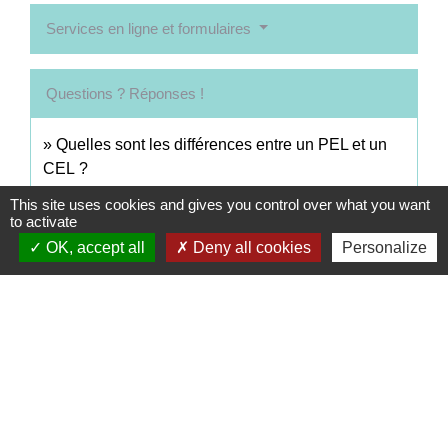
Services en ligne et formulaires
Questions ? Réponses !
Quelles sont les différences entre un PEL et un
CEL ?
This site uses cookies and gives you control over what you want
to activate
Pour en savoir plus
OK, accept all
Deny all cookies
Personalize
open_in_new
Plan d'épargne logement (PEL)
Autorité de contrôle prudentiel et de résolution (ACPR)
open_in_new
Épargne Logement (PEL et CEL)
Institut pour l'éducation financière du public (IEFP)
Signaler une erreur sur cette page