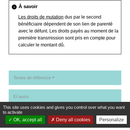
À savoir
info
Les droits de mutation
dus par le second
bénéficiaire dépendent de son lien de parenté
avec le défunt. Les droits payés au moment de la
première transmission sont pris en compte pour
calculer le montant dû.
Textes de référence
Et aussi
This site uses cookies and gives you control over what you want
Préparer sa succession : donation
to activate
Famille - Scolarité
OK, accept all
Deny all cookies
Personalize
Testament