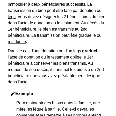
immobilier à deux bénéficiaires successifs. La
transmission du bien peut être faite par donation ou
legs
. Vous devez désigner les 2 bénéficiaires du bien
dans l'acte de donation ou le testament. Au décès du
1
er
bénéficiaire, le bien est transmis au 2
nd
bénéficiaire. La transmission peut être
graduelle
ou
résiduelle
.
Dans le cas d'une donation ou d'un legs
graduel
,
l'acte de donation ou le testament oblige le 1
er
bénéficiaire à conserver les biens transmis. Au
moment de son décès, il transmet les biens à un 2
nd
bénéficiaire que vous avez préalablement désigné
dans l'acte.
Exemple
edit
Pour maintenir des bijoux dans la famille, une
mère les lègue à sa fille. Celle-ci devra les
conserver et les remettre à ses propres enfants.