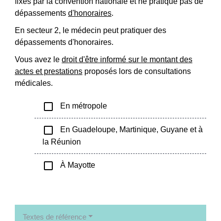
fixés par la convention nationale et ne pratique pas de
dépassements
d'honoraires
.
En secteur 2, le médecin peut pratiquer des
dépassements d'honoraires.
Vous avez le
droit d'être informé sur le montant des
actes et prestations
proposés lors de consultations
médicales.
check_box_outline_blank
En métropole
check_box_outline_blank
En Guadeloupe, Martinique, Guyane et à
la Réunion
check_box_outline_blank
À Mayotte
Textes de référence