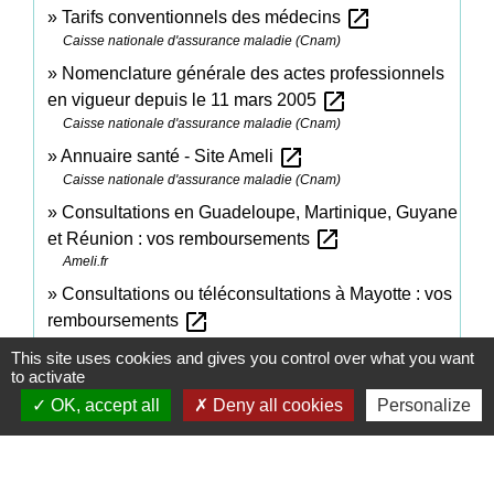
open_in_new
Tarifs conventionnels des médecins
Caisse nationale d'assurance maladie (Cnam)
Nomenclature générale des actes professionnels
open_in_new
en vigueur depuis le 11 mars 2005
Caisse nationale d'assurance maladie (Cnam)
open_in_new
Annuaire santé - Site Ameli
Caisse nationale d'assurance maladie (Cnam)
Consultations en Guadeloupe, Martinique, Guyane
open_in_new
et Réunion : vos remboursements
Ameli.fr
Consultations ou téléconsultations à Mayotte : vos
open_in_new
remboursements
Ameli.fr
This site uses cookies and gives you control over what you want
to activate
Remboursement du régime local d'Alsace-Moselle
open_in_new
OK, accept all
Deny all cookies
Personalize
Ministère chargé de la santé
Signaler une erreur sur cette page