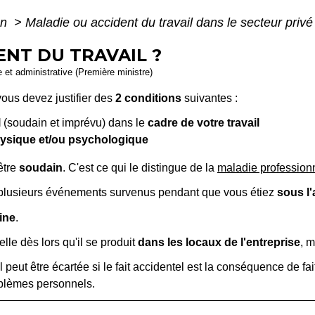
on
>
Maladie ou accident du travail dans le secteur priv
ENT DU TRAVAIL ?
le et administrative (Première ministre)
vous devez justifier des
2 conditions
suivantes :
l
(soudain et imprévu) dans le
cadre de votre travail
sique et/ou psychologique
 être
soudain
. C'est ce qui le distingue de la
maladie profession
ou plusieurs événements survenus pendant que vous étiez
sous l'
ine
.
lle dès lors qu'il se produit
dans les locaux de l'entreprise
, 
ail peut être écartée si le fait accidentel est la conséquence de 
roblèmes personnels.