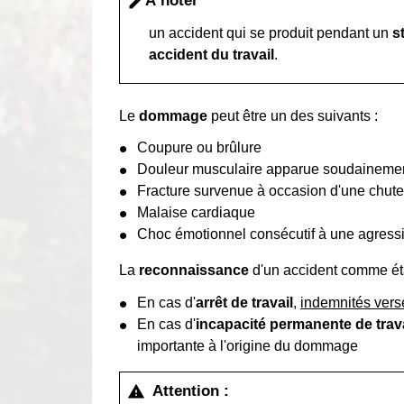
À noter
edit
un accident qui se produit pendant un
s
accident du travail
.
Le
dommage
peut être un des suivants :
Coupure ou brûlure
Douleur musculaire apparue soudainement 
Fracture survenue à occasion d'une chute
Malaise cardiaque
Choc émotionnel consécutif à une agress
La
reconnaissance
d'un accident comme éta
En cas d'
arrêt de travail
,
indemnités vers
En cas d'
incapacité permanente de trava
importante à l'origine du dommage
Attention :
warning