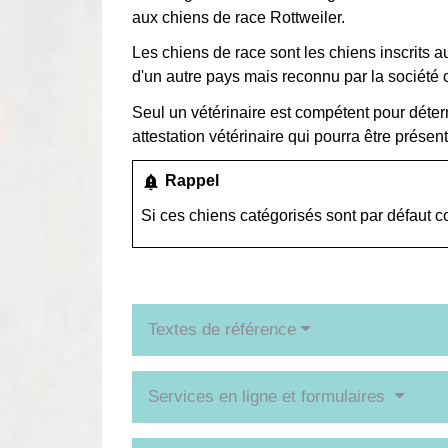
aux chiens de race Rottweiler.
Les chiens de race sont les chiens inscrits au
d'un autre pays mais reconnu par la société 
Seul un vétérinaire est compétent pour déter
attestation vétérinaire qui pourra être présen
notification_important
Rappel
Si ces chiens catégorisés sont par défaut
Textes de référence
Services en ligne et formulaires