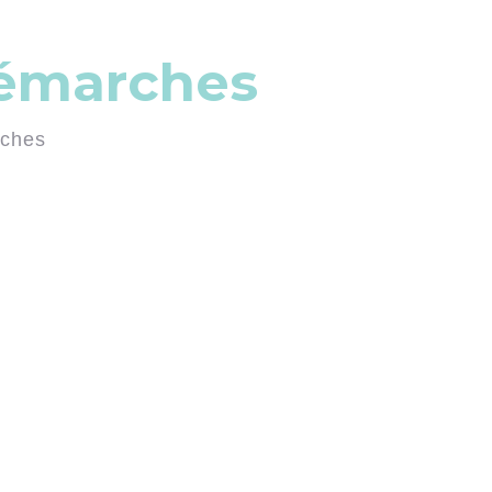
démarches
rches