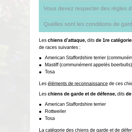
Vous devez respecter des règles d
Quelles sont les conditions de gar
Les
chiens d'attaque,
dits
de 1
re
catégorie
de races suivantes :
American Staffordshire terrier (communé
Mastiff (communément appelés boerbulls)
Tosa
Les
éléments de reconnaissance
de ces chi
Les
chiens de garde et de défense,
dits
de
American Staffordshire terrier
Rottweiler
Tosa
La catégorie des chiens de garde et de défe