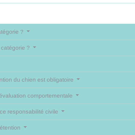
atégorie ?
 catégorie ?
ntion du chien est obligatoire
e évaluation comportementale
e responsabilité civile
détention