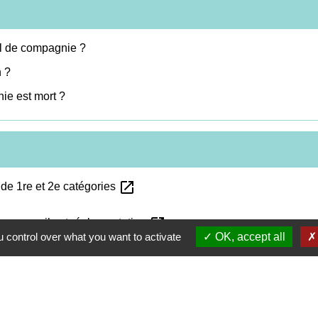
al de compagnie ?
n ?
ie est mort ?
open_in_new
de 1re et 2e catégories
open_in_new
 : conseils et réglementation
 control over what you want to activate
OK, accept all
open_in_new
iens dangereux »