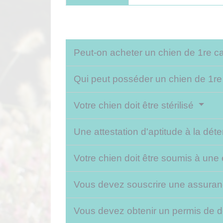
Peut-on acheter un chien de 1re c
Qui peut posséder un chien de 1re
Votre chien doit être stérilisé
Une attestation d'aptitude à la déte
Votre chien doit être soumis à un
Vous devez souscrire une assuranc
Vous devez obtenir un permis de 