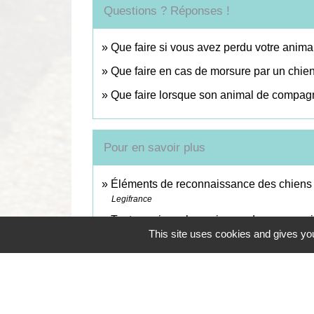
Questions ? Réponses !
Que faire si vous avez perdu votre anim
Que faire en cas de morsure par un chie
Que faire lorsque son animal de compagn
Pour en savoir plus
Éléments de reconnaissance des chiens 
Legifrance
Tout savoir sur les animaux de compagnie
This site uses cookies and gives you
Ministère chargé de l'agriculture
Les chiens de catégorie 1 et 2 dits « ch
Ministère chargé de l'agriculture