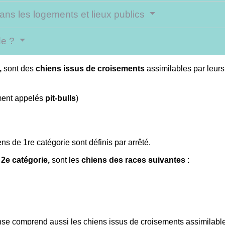
ans les logements et lieux publics
de ?
,
sont des
chiens issus de croisements
assimilables par leur
ment appelés
pit-bulls
)
ens de 1
re
catégorie sont définis par arrêté.
 2
e
catégorie,
sont les
chiens des races suivantes
:
nse comprend aussi les chiens issus de croisements assimilable