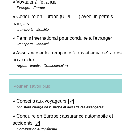
Voyager à l'étranger
Étranger - Europe
Conduire en Europe (UE/EEE) avec un permis
français
Transports - Mobilité
Permis international pour conduire à l'étranger
Transports - Mobilité
Assurance auto : remplir le "constat amiable" après
un accident
Argent - Impôts - Consommation
Pour en savoir plus
open_in_new
Conseils aux voyageurs
Ministère chargé de l'Europe et des affaires étrangères
Conduire en Europe : assurance automobile et
open_in_new
accidents
Commission européenne