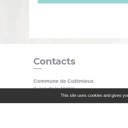
Contacts
Commune de Coëtmieux
3, rue de la Mairie
This site uses cookies and gives you
22400 Coëtmieux - FRANCE
+33 2 96 34 62 20
Contact par formulaire