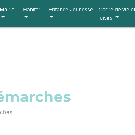
Mairie
Habiter
Enfance Jeunesse
Cadre de vie e
loisirs
démarches
rches