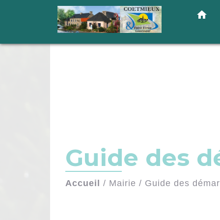
home
Guide des 
Accueil
/
Mairie
/
Guide des déma