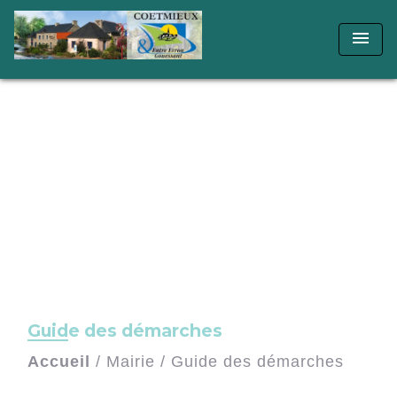
menu
Guide des démarches
Accueil
/
Mairie
/
Guide des démarches