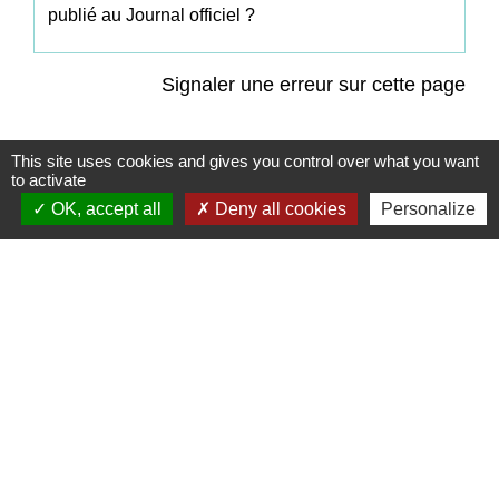
publié au Journal officiel ?
Signaler une erreur sur cette page
This site uses cookies and gives you control over what you want
to activate
OK, accept all
Deny all cookies
Personalize
Contacts
Commune de Coëtmieux
3, rue de la Mairie
22400 Coëtmieux - FRANCE
+33 2 96 34 62 20
Contact par formulaire
Mentions légales
-
Politique de confidentialité
-