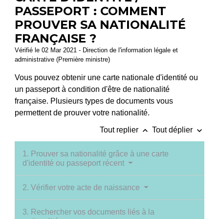
PASSEPORT : COMMENT
PROUVER SA NATIONALITÉ
FRANÇAISE ?
Vérifié le 02 Mar 2021 - Direction de l'information légale et
administrative (Première ministre)
Vous pouvez obtenir une carte nationale d'identité ou
un passeport à condition d'être de nationalité
française. Plusieurs types de documents vous
permettent de prouver votre nationalité.
keyboard_arrow_up
keyboard_arrow_down
Tout replier
Tout déplier
1. Prouver sa nationalité grâce à une carte
d'identité ou passeport récent
2. Vérifier votre acte de naissance
3. Rechercher vos documents liés à la