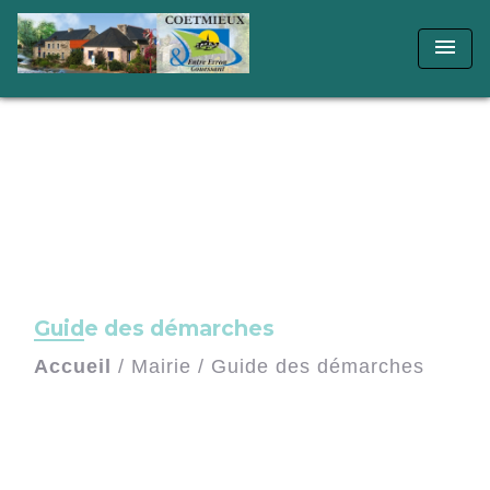
menu
Guide des démarches
Accueil
/
Mairie
/
Guide des démarches