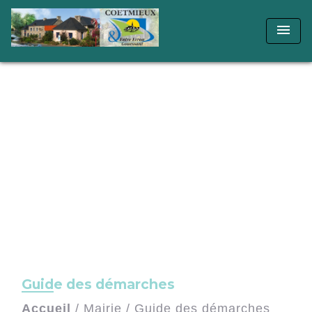
menu
Guide des démarches
Accueil
/
Mairie
/
Guide des démarches