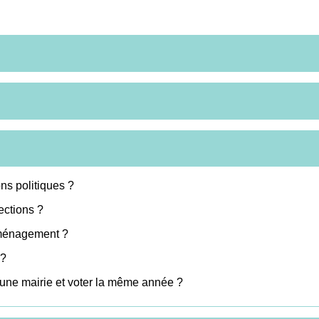
ons politiques ?
ections ?
éménagement ?
 ?
 d'une mairie et voter la même année ?