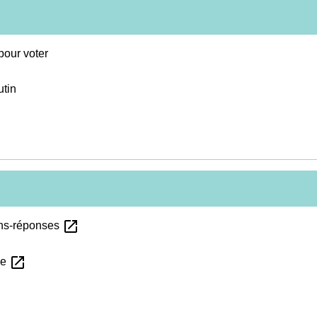
 pour voter
utin
open_in_new
ions-réponses
open_in_new
le