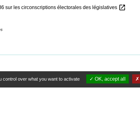
open_in_new
86 sur les circonscriptions électorales des législatives
es
 control over what you want to activate
OK, accept all