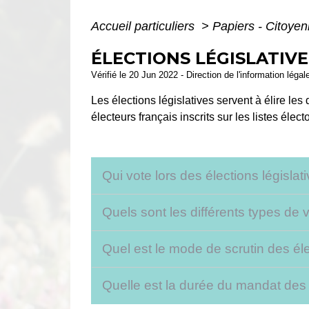
Accueil particuliers
>
Papiers - Citoyen
ÉLECTIONS LÉGISLATIVE
Vérifié le 20 Jun 2022 - Direction de l'information légal
Les élections législatives servent à élire les
électeurs français inscrits sur les listes élec
Qui vote lors des élections législat
Quels sont les différents types de 
Quel est le mode de scrutin des éle
Quelle est la durée du mandat de