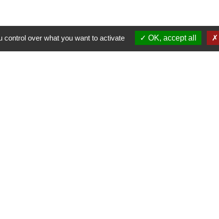
 control over what you want to activate
OK, accept all
alité
-
Accessibilité
-
Plan du site
-
Gestion des cookie