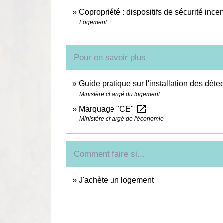
Copropriété : dispositifs de sécurité ince
Logement
Pour en savoir plus
Guide pratique sur l'installation des dét
Ministère chargé du logement
open_in_new
Marquage "CE"
Ministère chargé de l'économie
Comment faire si...
J'achète un logement