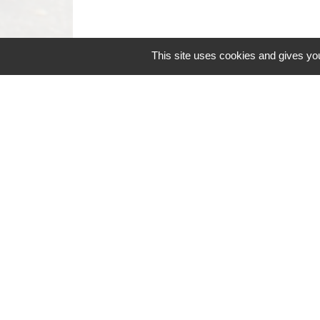
This site uses cookies and gives you
Contacts
Commune de Coëtmieux
3, rue de la Mairie
22400 Coëtmieux - FRANCE
+33 2 96 34 62 20
Contact par formulaire
Mentions légales
-
Politique de confidenti