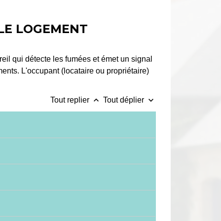
S LE LOGEMENT
reil qui détecte les fumées et émet un signal
ents. L'occupant (locataire ou propriétaire)
keyboard_arrow_up
keyboard_arrow_down
Tout replier
Tout déplier