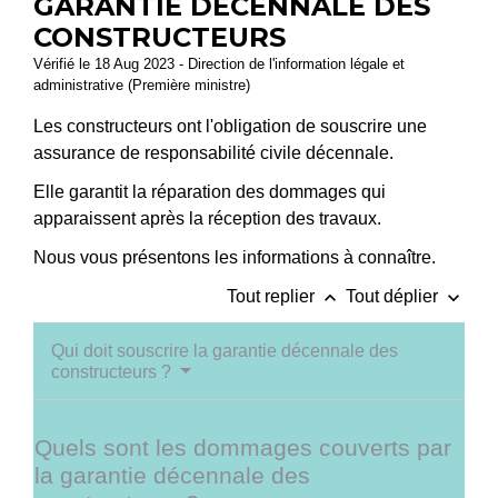
GARANTIE DÉCENNALE DES
CONSTRUCTEURS
Vérifié le 18 Aug 2023 - Direction de l'information légale et
administrative (Première ministre)
Les constructeurs ont l'obligation de souscrire une
assurance de responsabilité civile décennale.
Elle garantit la réparation des dommages qui
apparaissent après la réception des travaux.
Nous vous présentons les informations à connaître.
keyboard_arrow_up
keyboard_arrow_down
Tout replier
Tout déplier
Qui doit souscrire la garantie décennale des
constructeurs ?
Quels sont les dommages couverts par
la garantie décennale des