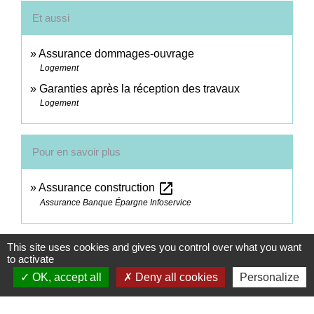
Et aussi
Assurance dommages-ouvrage
Logement
Garanties après la réception des travaux
Logement
Pour en savoir plus
open_in_new
Assurance construction
Assurance Banque Épargne Infoservice
Signaler une erreur sur cette page
This site uses cookies and gives you control over what you want
to activate
OK, accept all
Deny all cookies
Personalize