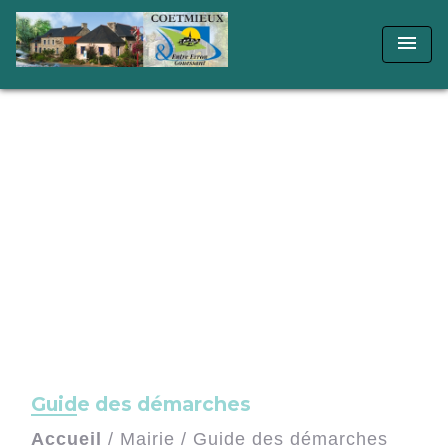
menu
Guide des démarches
Accueil
/
Mairie
/
Guide des démarches