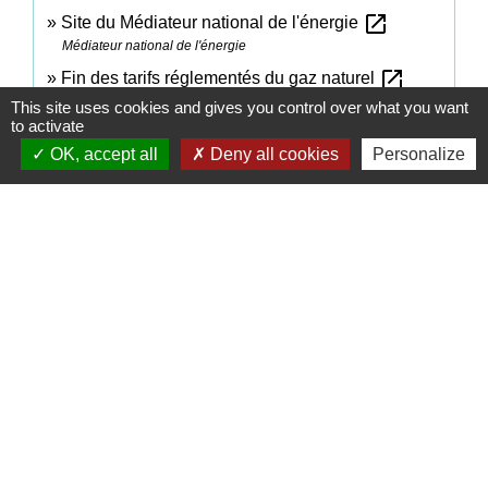
open_in_new
Site du Médiateur national de l'énergie
Médiateur national de l'énergie
open_in_new
Fin des tarifs réglementés du gaz naturel
Institut national de la consommation (INC)
This site uses cookies and gives you control over what you want
to activate
OK, accept all
Deny all cookies
Personalize
Signaler une erreur sur cette page
Contacts
Commune de Coëtmieux
3, rue de la Mairie
22400 Coëtmieux - FRANCE
+33 2 96 34 62 20
Contact par formulaire