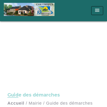
menu
Guide des démarches
Accueil
/
Mairie
/
Guide des démarches