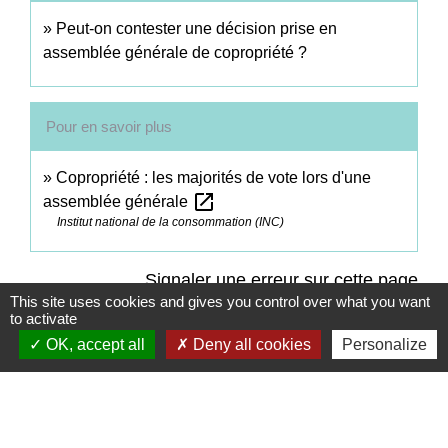
Peut-on contester une décision prise en
assemblée générale de copropriété ?
Pour en savoir plus
Copropriété : les majorités de vote lors d'une
open_in_new
assemblée générale
Institut national de la consommation (INC)
Signaler une erreur sur cette page
This site uses cookies and gives you control over what you want
to activate
OK, accept all
Deny all cookies
Personalize
Contacts
Commune de Coëtmieux