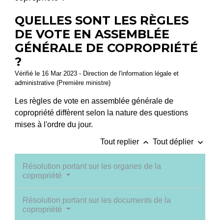
QUELLES SONT LES RÈGLES
DE VOTE EN ASSEMBLÉE
GÉNÉRALE DE COPROPRIÉTÉ
?
Vérifié le 16 Mar 2023 - Direction de l'information légale et
administrative (Première ministre)
Les règles de vote en assemblée générale de
copropriété diffèrent selon la nature des questions
mises à l'ordre du jour.
keyboard_arrow_up
keyboard_arrow_down
Tout replier
Tout déplier
Résolution portant sur les organes de la
copropriété
Résolution portant sur les documents de la
copropriété