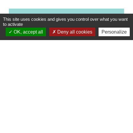
Textes de référence
This site uses cookies and gives you control over what you want
to activate
Signaler une erreur sur cette page
OK, accept all
Deny all cookies
Personalize
Contacts
Commune de Coëtmieux
3, rue de la Mairie
22400 Coëtmieux - FRANCE
+33 2 96 34 62 20
Contact par formulaire