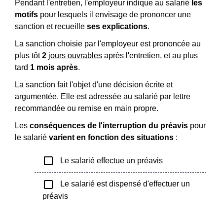
Pendant l'entretien, l'employeur indique au salarié
les
motifs
pour lesquels il envisage de prononcer une
sanction et recueille
ses explications
.
La sanction choisie par l'employeur est prononcée au
plus tôt
2
jours ouvrables
après l'entretien, et au plus
tard
1 mois après
.
La sanction fait l'objet d'une décision écrite et
argumentée. Elle est adressée au salarié par lettre
recommandée ou remise en main propre.
Les
conséquences de l'interruption du préavis
pour
le salarié
varient en fonction des situations
:
check_box_outline_blank
Le salarié effectue un préavis
check_box_outline_blank
Le salarié est dispensé d'effectuer un
préavis