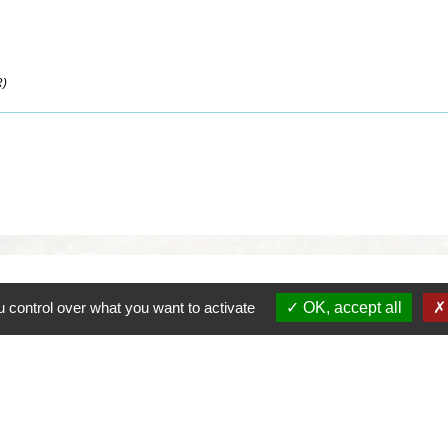
w
R)
 control over what you want to activate
OK, accept all