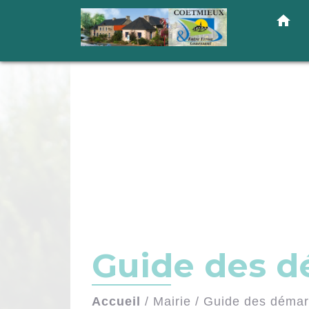
home
Guide des 
Accueil
/
Mairie
/
Guide des déma