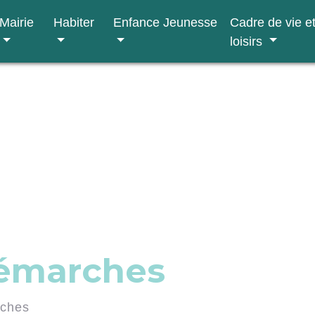
Mairie
Habiter
Enfance Jeunesse
Cadre de vie e
loisirs
démarches
rches