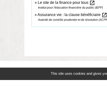
open_in_new
Le site de la finance pour tous
Institut pour l'éducation financière du public (IEFP)
open_in_ne
Assurance vie : la clause bénéficiaire
Autorité de contrôle prudentiel et de résolution (ACP
Contacts
This site uses cookies and gives you
Commune de Coëtmieux
3, rue de la Mairie
22400 Coëtmieux - FRANCE