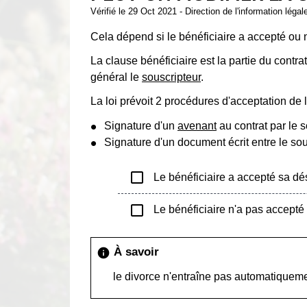
Vérifié le 29 Oct 2021 - Direction de l'information légal
Cela dépend si le bénéficiaire a accepté ou 
La clause bénéficiaire est la partie du contr
général le
souscripteur
.
La loi prévoit 2 procédures d'acceptation de l
Signature d'un
avenant
au contrat par le s
Signature d'un document écrit entre le sou
check_box_outline_blank
Le bénéficiaire a accepté sa dés
check_box_outline_blank
Le bénéficiaire n'a pas accepté s
À savoir
info
le divorce n'entraîne pas automatiquem