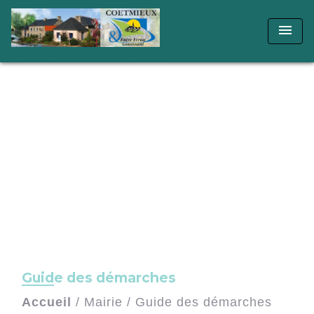
menu
Guide des démarches
Accueil
/
Mairie
/
Guide des démarches