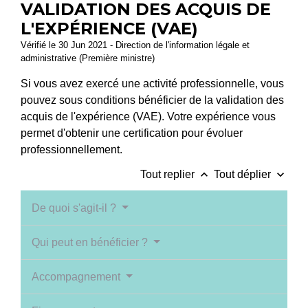
VALIDATION DES ACQUIS DE
L'EXPÉRIENCE (VAE)
Vérifié le 30 Jun 2021 - Direction de l'information légale et
administrative (Première ministre)
Si vous avez exercé une activité professionnelle, vous
pouvez sous conditions bénéficier de la validation des
acquis de l'expérience (VAE). Votre expérience vous
permet d'obtenir une certification pour évoluer
professionnellement.
keyboard_arrow_up
keyboard_arrow_down
Tout replier
Tout déplier
De quoi s'agit-il ?
Qui peut en bénéficier ?
Accompagnement