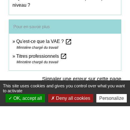
niveau ?
Pour en savoir plus
open_in_new
Qu'est-ce que la VAE ?
Ministère chargé du travail
open_in_new
Titres professionnels
Ministère chargé du travail
Signaler une erreur sur cette page
This site uses cookies and gives you control over what you want
to activate
OK, accept all
Deny all cookies
Personalize
Contacts
Commune de Coëtmieux