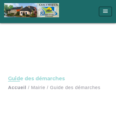
menu
Guide des démarches
Accueil
/
Mairie
/
Guide des démarches