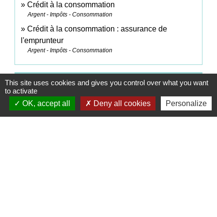
Crédit à la consommation
Argent - Impôts - Consommation
Crédit à la consommation : assurance de
l'emprunteur
Argent - Impôts - Consommation
This site uses cookies and gives you control over what you want
Pour en savoir plus
to activate
OK, accept all
Deny all cookies
Personalize
Travaux : quelques conseils pour choisir un
open_in_new
professionnel
Institut national de la consommation (INC)
open_in_new
Taux d'usure actuels
Banque de France
Signaler une erreur sur cette page