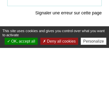
Signaler une erreur sur cette page
This site uses cookies and gives you control over what you want
to activate
OK, accept all
Deny all cookies
Personalize
Contacts
Commune de Coëtmieux
3, rue de la Mairie
22400 Coëtmieux - FRANCE
+33 2 96 34 62 20
Contact par formulaire
Mentions légales
-
Politique de confidentialité
-
Accessibilité
-
Plan du site
-
Gestion des cookies