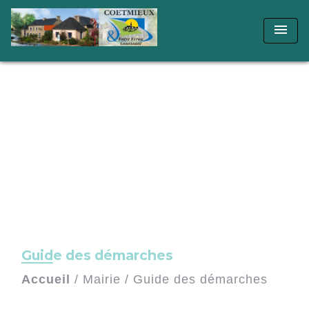
menu
Guide des démarches
Accueil
/
Mairie
/
Guide des démarches