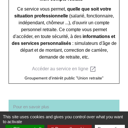
Ce service vous permet,
quelle que soit votre
situation professionnelle
(salarié, fonctionnaire,
indépendant, chômeur ...), d'ouvrir un compte
personnel retraite. Ce compte vous permet
d'accéder, en toute sécurité, à des
informations et
des services personnalisés
: simulateurs d'âge de
départ et de montant, correction de carrière,
demande de retraite, etc.
open_in_new
Accéder au service en ligne
Groupement d'intérêt public "Union retraite"
Pour en savoir plus
This site uses cookies and gives you control over what you want
open_in_new
Le système de retraite en France
to activate
Info retraite