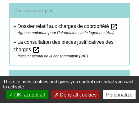
Pour en savoir plus
open_in_new
Dossier relatif aux charges de copropriété
Agence nationale pour l'information sur le logement (Anil)
La consultation des pièces justificatives des
open_in_new
charges
Institut national de la consommation (INC)
Comment faire si...
This site uses cookies and gives you control over what you want
to activate
J'achète un logement
OK, accept all
Deny all cookies
Personalize
Signaler une erreur sur cette page