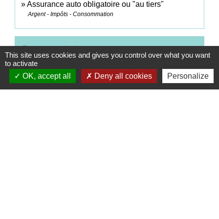
Assurance auto obligatoire ou "au tiers"
Argent - Impôts - Consommation
Pour en savoir plus
This site uses cookies and gives you control over what you want
to activate
open_in_new
Assurance automobile
OK, accept all
Deny all cookies
Personalize
Autorité de contrôle prudentiel et de résolution (ACPR)
Comparer des assurances sur internet, comment
open_in_new
ça marche ?
Assurance Banque Épargne Infoservice
Signaler une erreur sur cette page
Contacts