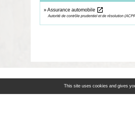
open_in_new
Assurance automobile
Autorité de contrôle prudentiel et de résolution (ACP
Contacts
This site uses cookies and gives you
Commune de Coëtmieux
3, rue de la Mairie
22400 Coëtmieux - FRANCE
+33 2 96 34 62 20