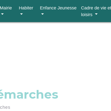
Mairie
Habiter
Enfance Jeunesse
Cadre de vie e
loisirs
démarches
rches