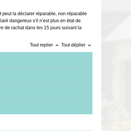
rt peut la déclarer réparable, non réparable
laré dangereux s'il n'est plus en état de
re de rachat dans les 15 jours suivant la
keyboard_arrow_up
keyboard_arrow_down
Tout replier
Tout déplier