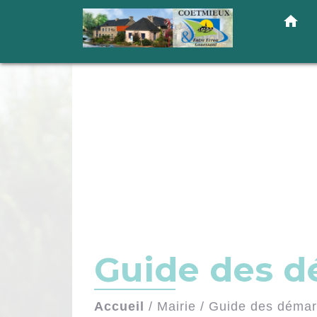
home
Guide des 
Accueil
/
Mairie
/
Guide des déma