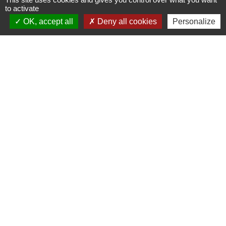
to activate
Signaler une erreur sur cette page
OK, accept all
Deny all cookies
Personalize
Contacts
Commune de Coëtmieux
3, rue de la Mairie
22400 Coëtmieux - FRANCE
+33 2 96 34 62 20
Contact par formulaire
Mentions légales
-
Politique de confidentialité
-
Accessibilité
-
Plan du site
-
Gestion des cookies