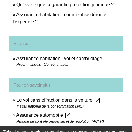
Qu'est-ce que la garantie protection juridique ?
Assurance habitation : comment se déroule
l'expertise ?
Et aussi
Assurance habitation : vol et cambriolage
Argent - Impôts - Consommation
Pour en savoir plus
open_in_new
Le vol sans effraction dans la voiture
Institut national de la consommation (INC)
open_in_new
Assurance automobile
Autorité de contrôle prudentiel et de résolution (ACPR)
This site uses cookies and gives you control over what you want