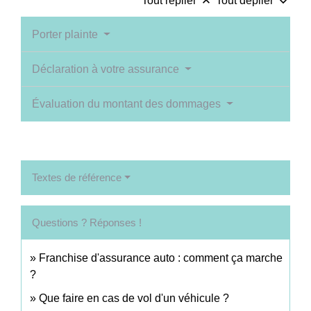
keyboard_arrow_up
keyboard_arrow_down
Tout replier
Tout déplier
Porter plainte
Déclaration à votre assurance
Évaluation du montant des dommages
Textes de référence
Questions ? Réponses !
Franchise d'assurance auto : comment ça marche
?
Que faire en cas de vol d'un véhicule ?