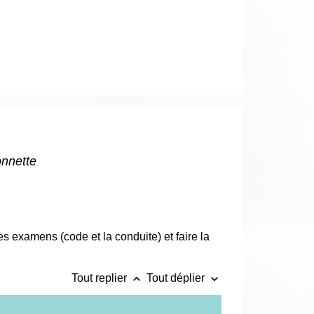
onnette
 examens (code et la conduite) et faire la
keyboard_arrow_up
keyboard_arrow_down
Tout replier
Tout déplier