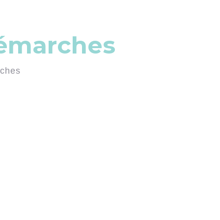
démarches
rches