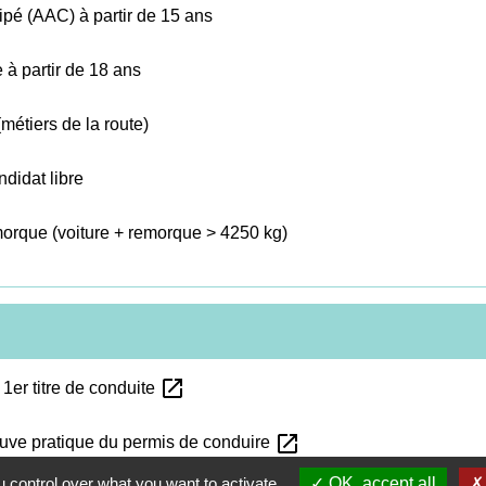
ipé (AAC) à partir de 15 ans
 à partir de 18 ans
métiers de la route)
didat libre
morque (voiture + remorque > 4250 kg)
open_in_new
 1er titre de conduite
open_in_new
euve pratique du permis de conduire
 control over what you want to activate
OK, accept all