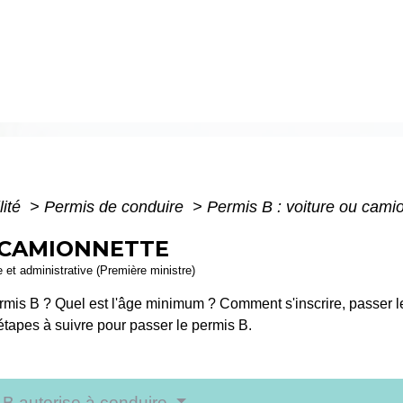
lité
>
Permis de conduire
>
Permis B : voiture ou cami
U CAMIONNETTE
le et administrative (Première ministre)
mis B ? Quel est l'âge minimum ? Comment s'inscrire, passer les
apes à suivre pour passer le permis B.
s B autorise à conduire