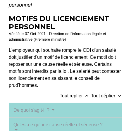
personnel
MOTIFS DU LICENCIEMENT
PERSONNEL
Vérifié le 07 Oct 2021 - Direction de l'information légale et
administrative (Première ministre)
L'employeur qui souhaite rompre le
CDI
d'un salarié
doit justifier d'un motif de licenciement. Ce motif doit
reposer sur une cause réelle et sérieuse. Certains
motifs sont interdits par la loi. Le salarié peut contester
son licenciement en saisissant le conseil de
prud'hommes.
keyboard_arrow_up
keyboard_arrow_down
Tout replier
Tout déplier
De quoi s'agit-il ?
Qu'est-ce qu'une cause réelle et sérieuse ?