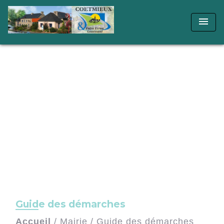
menu
Guide des démarches
Accueil
/
Mairie
/
Guide des démarches