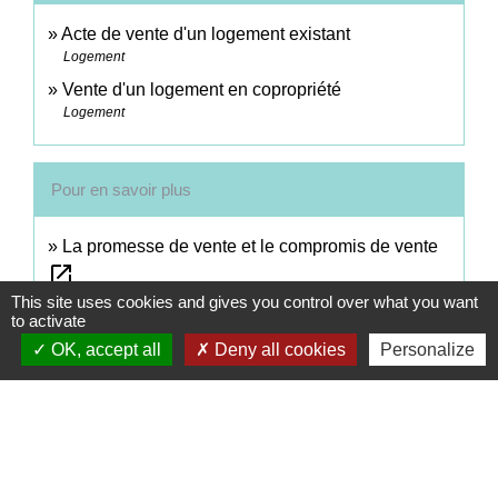
Acte de vente d'un logement existant
Logement
Vente d'un logement en copropriété
Logement
Pour en savoir plus
La promesse de vente et le compromis de vente
open_in_new
Notaires de France
This site uses cookies and gives you control over what you want
to activate
open_in_new
Enregistrement de la promesse de vente
OK, accept all
Deny all cookies
Personalize
Direction générale des finances publiques
Signaler une erreur sur cette page