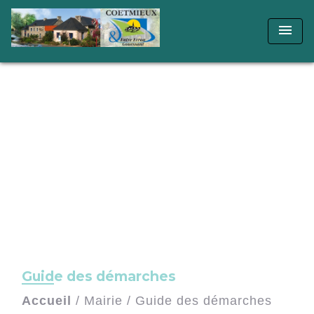
menu
Guide des démarches
Accueil
/
Mairie
/
Guide des démarches