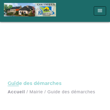
menu
Guide des démarches
Accueil
/
Mairie
/
Guide des démarches