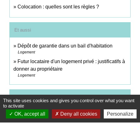
Colocation : quelles sont les règles ?
Et aussi
Dépôt de garantie dans un bail d'habitation
Logement
Futur locataire d'un logement privé : justificatifs à
donner au propriétaire
Logement
Pour en savoir plus
This site uses cookies and gives you control over what you want
to activate
open_in_new
Se porter caution pour un locataire
OK, accept all
Deny all cookies
Personalize
Institut national de la consommation (INC)
Signaler une erreur sur cette page